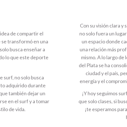
Con su visión clara y 
dea de compartir el
no solo fuera un lugar
e se transformó en una
un espacio donde ca
solo busca enseñar a
una relación más pro
odo lo que este deporte
mismo. A lo largo de 
.
del Plata se ha conso
ciudad y el país, 
 surf, no solo busca
energía y el compromi
nto adquirido durante
 que también dejar un
¡Y hoy seguimos sur
rse en el surf y a tomar
que solo clases, si bu
ilo de vida.
¡te esperamos para