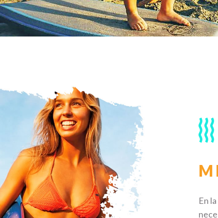
M
En l
neces