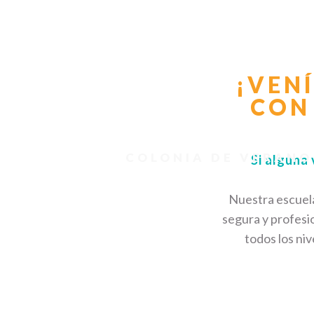
¡VEN
CON
COLONIA DE VERANO
Si alguna 
Nuestra escuela
segura y profesi
todos los ni