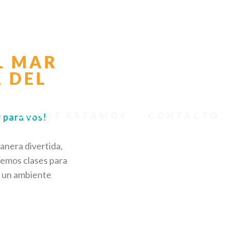
L MAR
 DEL
DONDE ESTAMOS
CONTACTO
r para vos!
anera divertida,
cemos clases para
y un ambiente