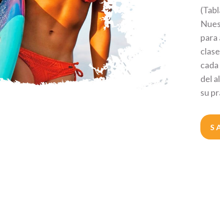
(Tabl
Nues
para 
clase
cada
del a
su pr
S