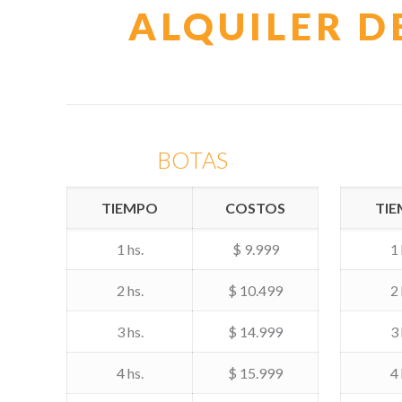
ALQUILER D
BOTAS
TIEMPO
COSTOS
TI
1 hs.
$ 9.999
1 
2 hs.
$ 10.499
2 
3 hs.
$ 14.999
3 
4 hs.
$ 15.999
4 