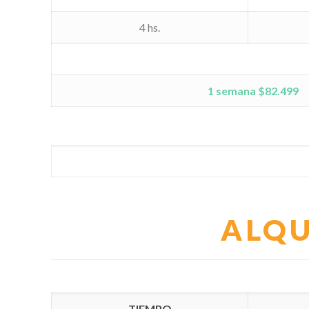
4 hs.
1 semana $82.499
ALQU
TIEMPO