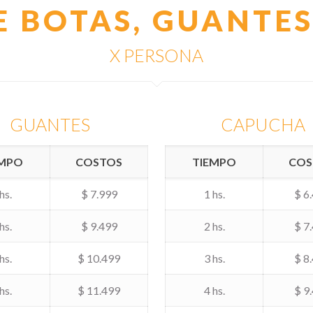
E BOTAS, GUANTE
X PERSONA
GUANTES
CAPUCHA
EMPO
COSTOS
TIEMPO
COS
hs.
$ 7.999
1 hs.
$ 6
hs.
$ 9.499
2 hs.
$ 7
hs.
$ 10.499
3 hs.
$ 8
hs.
$ 11.499
4 hs.
$ 9