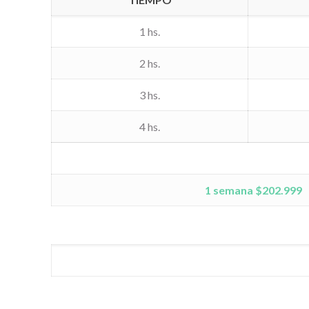
1 hs.
2 hs.
3 hs.
4 hs.
1 semana $202.999