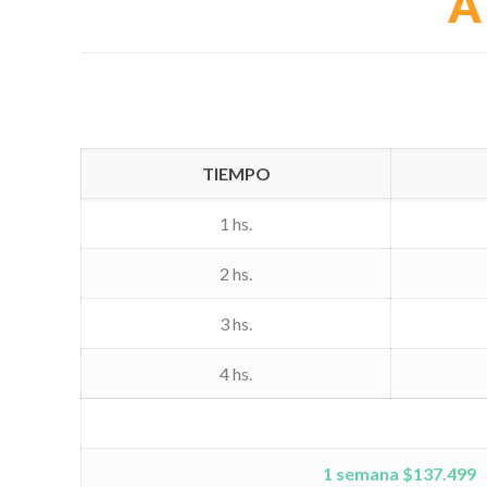
A
TIEMPO
1 hs.
2 hs.
3 hs.
4 hs.
1 semana $137.499