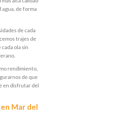
 más alta calidad
l agua, de forma
sidades de cada
ecemos trajes de
 cada ola sin
verano.
imo rendimiento,
egurarnos de que
 en disfrutar del
 en Mar del