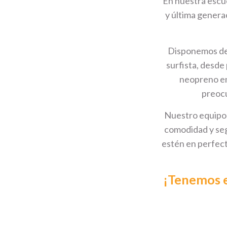
En nuestra escue
y última genera
Disponemos de 
surfista, desde
neopreno en 
preocu
Nuestro equipo 
comodidad y seg
estén en perfect
¡Tenemos e