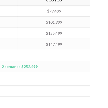
$77.499
$101.999
$125.499
$147.499
2 semanas $252.499