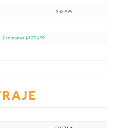
$68.999
2 semanas
$127.499
TRAJE
COSTOS